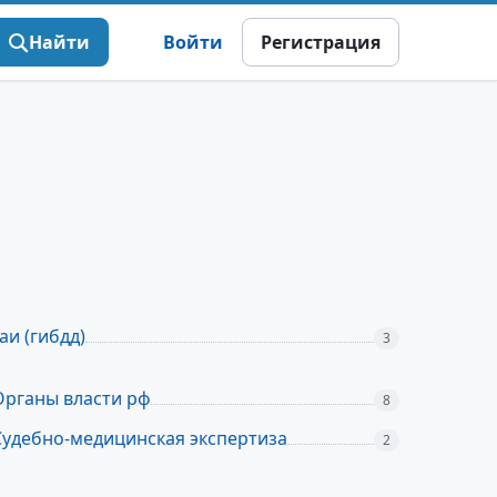
Найти
Войти
Регистрация
аи (гибдд)
3
Органы власти рф
8
Судебно-медицинская экспертиза
2