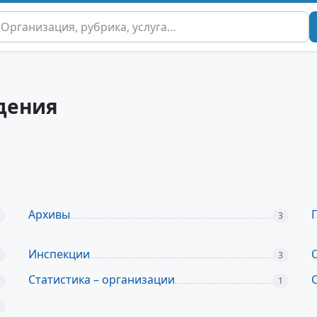
дения
Архивы
Г
3
Инспекции
3
Статистика – организации
1