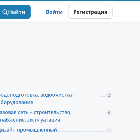
Найти
Войти
Регистрация
Водоподготовка, водоочистка -
2
оборудование
Газовая сеть – строительство,
4
снабжение, эксплуатация
Дизайн промышленный
1