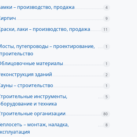
Замки – производство, продажа
4
Кирпич
9
Краски, лаки – производство, продажа
11
Мосты, путепроводы – проектирование,
1
строительство
Облицовочные материалы
1
Реконструкция зданий
2
Сауны – строительство
1
Строительные инструменты,
5
оборудование и техника
Строительные организации
80
Теплосеть – монтаж, наладка,
8
эксплуатация